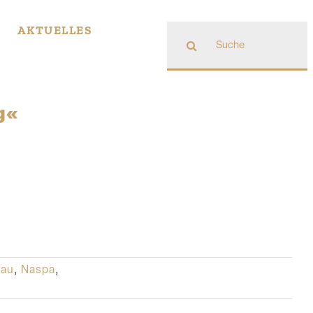
Suche
AKTUELLES
nach:
g«
sau
,
Naspa
,