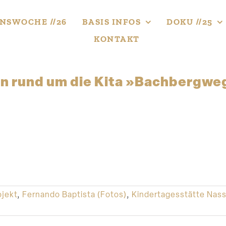
NS­WOCHE //26
BASIS INFOS
DOKU //25
KONTAKT
on rund um die Kita »Bachbergwe
jekt
,
Fernando Baptista (Fotos)
,
Kindertagesstätte Nas