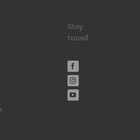
Stay
tuned
n