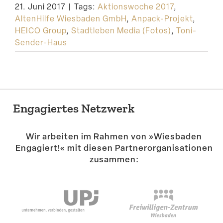
21. Juni 2017
|
Tags:
Aktionswoche 2017
,
Suche
AltenHilfe Wiesbaden GmbH
,
Anpack-Projekt
,
HEICO Group
,
Stadtleben Media (Fotos)
,
Toni-
Sender-Haus
Engagiertes Netzwerk
Wir arbeiten im Rahmen von »Wiesbaden
Engagiert!« mit diesen Partner­or­ga­ni­sa­tionen
zusammen: