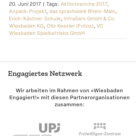
20. Juni 2017
|
Tags:
Aktionswoche 2017
,
Suche
Anpack-Projekt
,
das sprachwerk Rhein-Main
,
Erich-Kästner-Schule
,
InfraServ GmbH & Co
Wiesbaden KG
,
Ollo Kessler (Fotos)
,
VC
Wiesbaden Spielbetriebs GmbH
Engagiertes Netzwerk
Wir arbeiten im Rahmen von »Wiesbaden
Engagiert!« mit diesen Partner­or­ga­ni­sa­tionen
zusammen: