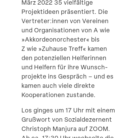
März 2022 35 vielfältige
Projekt­ideen präsen­tiert. Die
Vertreter:innen von Vereinen
und Organi­sa­tionen von A wie
»Akkor­de­on­or­chester« bis
Z wie »Zuhause Treff« kamen
den poten­zi­ellen Helfe­rinnen
und Helfern für ihre Wunsch­
pro­jekte ins Gespräch – und es
kamen auch viele direkte
Koope­ra­tionen zustande.
Los ginges um 17 Uhr mit einem
Grußwort von Sozial­de­zernent
Christoph Manjura auf ZOOM.