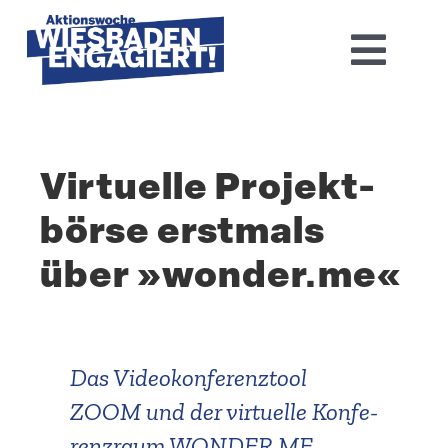
Skip
to
Toggl
content
Navig
Home
Virtuelle Projekt­
Aktions­woche 2026
börse erstmals
Basis-Infos
über »wonder​.me«
Dokumen­tation 2025
Aktuelles
Das Video­kon­fe­renztool
ZOOM und der virtuelle Konfe­
Kontakt
renzraum WONDER​.ME