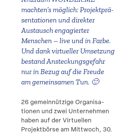
machten’s möglich: Projekt­prä­
Suche
sen­ta­tionen und direkter
Austausch engagierter
Menschen – live und in Farbe.
Und dank virtu­eller Umsetzung
bestand Anste­ckungs­gefahr
nur in Bezug auf die Freude
am gemein­samen Tun. 🙂
26 gemein­nützige Organi­sa­
tionen und zwei Unter­nehmen
haben auf der Virtu­ellen
Projekt­börse am Mittwoch, 30.