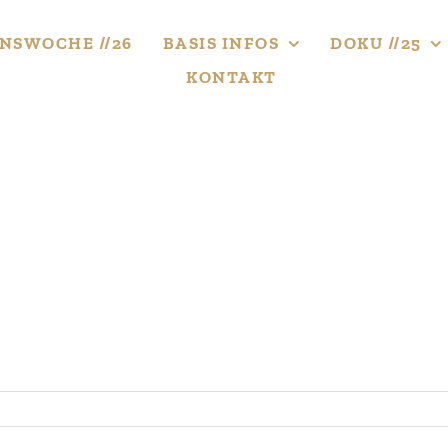
NS­WOCHE //26
BASIS INFOS
DOKU //25
KONTAKT