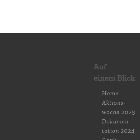
Auf
einem Blick
Home
Aktions­
woche 2025
Dokumen­
tation 2024
Basis-