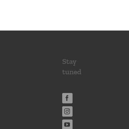
Stay
tuned