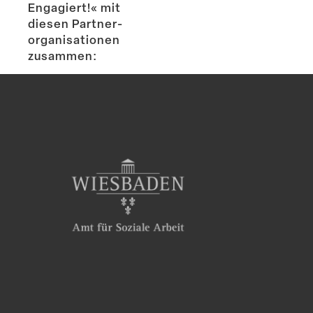
Engagiert!« mit
diesen Partner­
or­ga­ni­sa­tionen
zusammen: