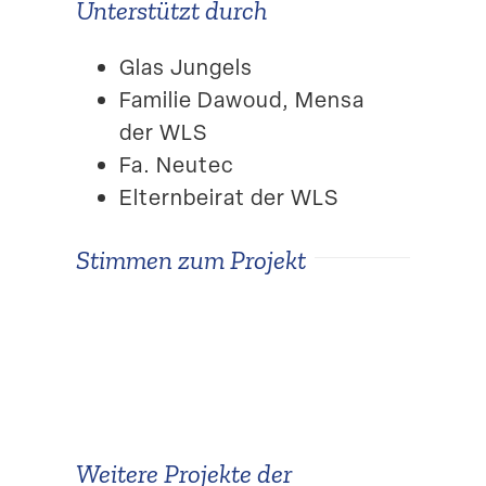
Unter­stützt durch
Glas Jungels
Familie Dawoud, Mensa
der WLS
Fa. Neutec
Eltern­beirat der WLS
Stimmen zum Projekt
»Mit viel Teamgeist und
»Gelungene Idee und
Freude haben wir
Umsetzung, die das
zusammen mit fleißigen
Entrée zu unserer Schule
Schülern dem Eingangs­
für Schüle­rinnen und
be­reich der WLS zu
Schüler, Lehrkräfte, Eltern
Weitere Projekte der
neuem Aussehen