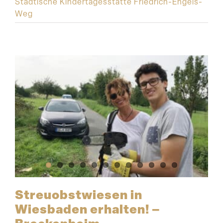
Städtische Kindertagesstätte Friedrich-Engels-
Weg
Streu­obst­wiesen in
Wiesbaden erhalten! –
Breckenheim