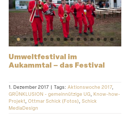
Umwelt­fes­tival im
Aukammtal – das Festival
1. Dezember 2017
|
Tags:
Aktionswoche 2017
,
GRÜNKLUSION - gemeinnützige UG
,
Know-how-
Projekt
,
Ottmar Schick (Fotos)
,
Schick
MediaDesign