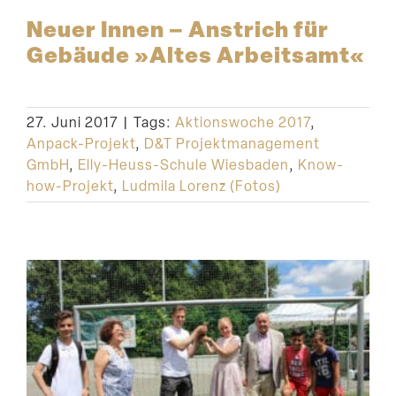
Neuer Innen – Anstrich für
Gebäude »Altes Arbeitsamt«
27. Juni 2017
|
Tags:
Aktionswoche 2017
,
Anpack-Projekt
,
D&T Projektmanagement
GmbH
,
Elly-Heuss-Schule Wiesbaden
,
Know-
how-Projekt
,
Ludmila Lorenz (Fotos)