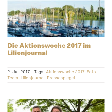
Die Aktions­woche 2017 im
Lilienjournal
2. Juli 2017
|
Tags:
Aktionswoche 2017
,
Foto-
Team
,
Lilienjournal
,
Pressespiegel