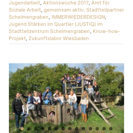
Jugendarbeit
,
Aktionswoche 2017
,
Amt für
Soziale Arbeit
,
gemeinsam aktiv. Stadtteilpartner
Schelmengraben
,
IMMERWIEDERDESIGN
,
Jugend Stärken im Quartier (JUSTIQ) im
Stadtteilzentrum Schelmengraben
,
Know-how-
Projekt
,
Zukunftslabor Wiesbaden