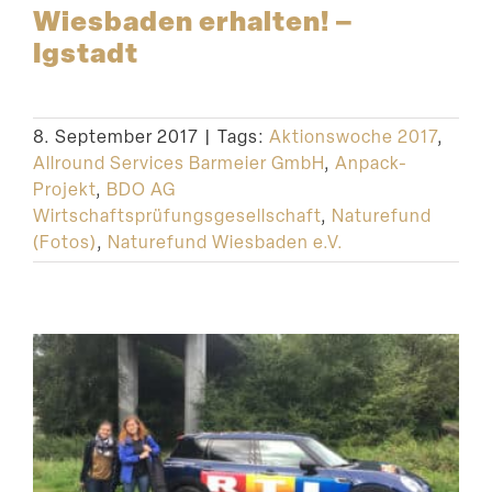
Wiesbaden erhalten! –
Igstadt
8. September 2017
|
Tags:
Aktionswoche 2017
,
Allround Services Barmeier GmbH
,
Anpack-
Projekt
,
BDO AG
Wirtschaftsprüfungsgesellschaft
,
Naturefund
(Fotos)
,
Naturefund Wiesbaden e.V.