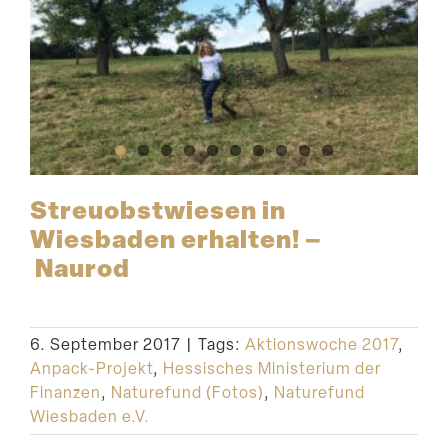
Streu­obst­wiesen in
Wiesbaden erhalten! –
Naurod
6. September 2017
|
Tags:
Aktionswoche 2017
,
Anpack-Projekt
,
Hessisches Ministerium der
Finanzen
,
Naturefund (Fotos)
,
Naturefund
Wiesbaden e.V.