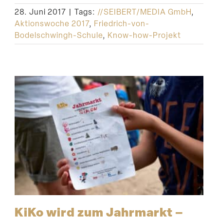
28. Juni 2017
|
Tags:
//SEIBERT/MEDIA GmbH
,
Aktionswoche 2017
,
Friedrich-von-
Bodelschwingh-Schule
,
Know-how-Projekt
KiKo wird zum Jahrmarkt –