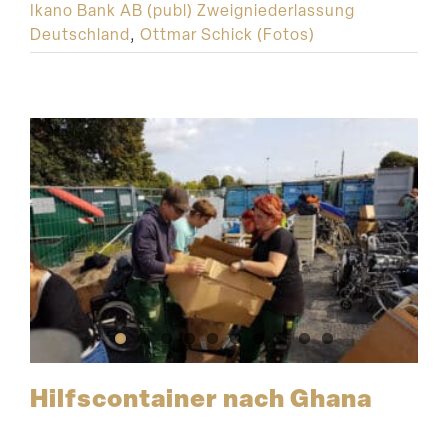
Ikano Bank AB (publ) Zweigniederlassung
Deutschland
,
Ottmar Schick (Fotos)
Hilfs­con­tainer nach Ghana