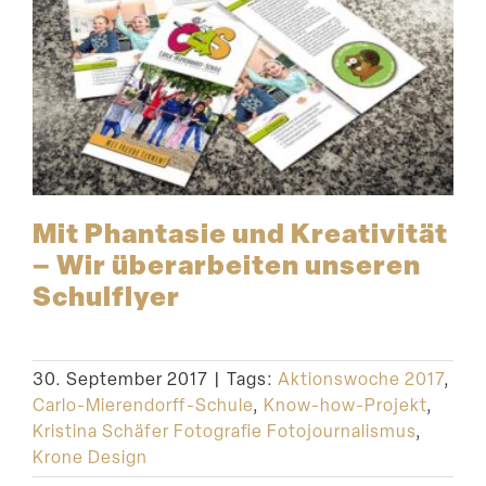
Mit Phantasie und Kreati­vität
– Wir überar­beiten unseren
Schulflyer
30. September 2017
|
Tags:
Aktionswoche 2017
,
Carlo-Mierendorff-Schule
,
Know-how-Projekt
,
Kristina Schäfer Fotografie Fotojournalismus
,
Krone Design