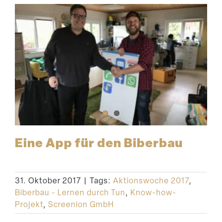
Eine App für den Biberbau
31. Oktober 2017
|
Tags:
Aktionswoche 2017
,
Biberbau - Lernen durch Tun
,
Know-how-
Projekt
,
Screenion GmbH