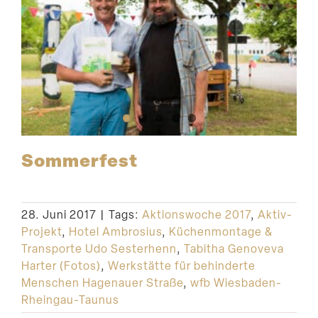
Sommerfest
28. Juni 2017
|
Tags:
Aktionswoche 2017
,
Aktiv-
Projekt
,
Hotel Ambrosius
,
Küchenmontage &
Transporte Udo Sesterhenn
,
Tabitha Genoveva
Harter (Fotos)
,
Werkstätte für behinderte
Menschen Hagenauer Straße
,
wfb Wiesbaden-
Rheingau-Taunus