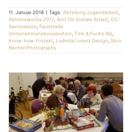
Suche
11. Januar 2018
|
Tags:
Abteilung Jugendarbeit
,
Aktionswoche 2017
,
Amt für Soziale Arbeit
,
CC-
Servicebüro
,
Fachstelle
Unternehmenskooperation
,
Fink & Fuchs AG
,
Know-how-Projekt
,
Ludmila Lorenz Design
,
Nico
Becher Photography