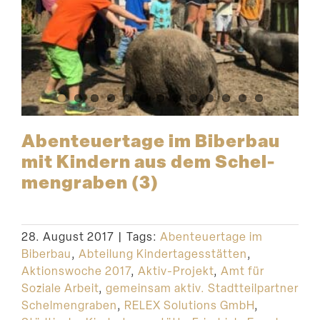
Abenteu­ertage im Biberbau
mit Kindern aus dem Schel­
men­graben (3)
28. August 2017
|
Tags:
Abenteuertage im
Biberbau
,
Abteilung Kindertagesstätten
,
Aktionswoche 2017
,
Aktiv-Projekt
,
Amt für
Soziale Arbeit
,
gemeinsam aktiv. Stadtteilpartner
Schelmengraben
,
RELEX Solutions GmbH
,