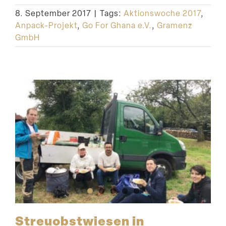
8. September 2017
|
Tags:
Aktionswoche 2017
,
Anpack-Projekt
,
Go For Ghana e.V.
,
Gramenz
GmbH
Streu­obst­wiesen in