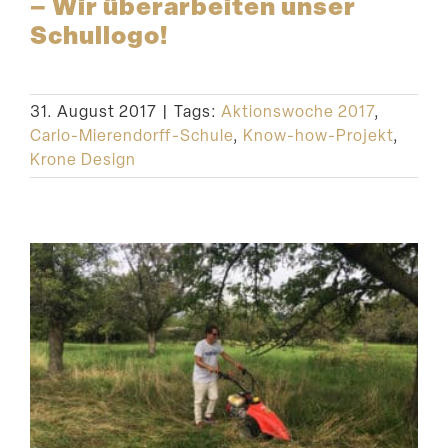
– Wir überar­beiten unser
Schullogo!
31. August 2017
|
Tags:
Aktionswoche 2017
,
Carlo-Mierendorff-Schule
,
Know-how-Projekt
,
Krone Design