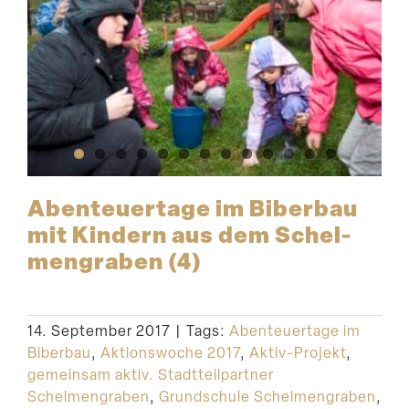
Abenteu­ertage im Biberbau
mit Kindern aus dem Schel­
men­graben (4)
14. September 2017
|
Tags:
Abenteuertage im
Biberbau
,
Aktionswoche 2017
,
Aktiv-Projekt
,
gemeinsam aktiv. Stadtteilpartner
Schelmengraben
,
Grundschule Schelmengraben
,