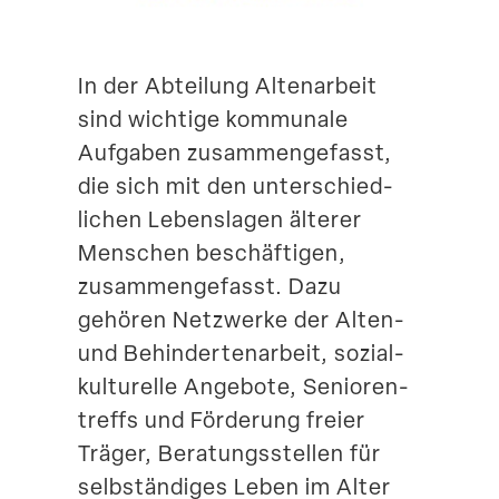
Suche
In der Abteilung Alten­arbeit
sind wichtige kommunale
Aufgaben zusam­men­ge­fasst,
die sich mit den unter­schied­
lichen Lebens­lagen älterer
Menschen beschäf­tigen,
zusam­men­ge­fasst. Dazu
gehören Netzwerke der Alten-
und Behin­der­ten­arbeit, sozial­
kul­tu­relle Angebote, Senio­ren­
treffs und Förderung freier
Träger, Beratungs­stellen für
selbstän­diges Leben im Alter