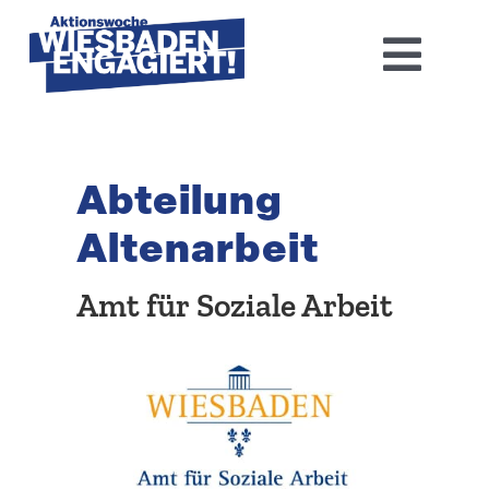
Skip
to
Toggl
content
Navig
Home
Abteilung
Aktions­woche 2026
Alten­arbeit
Basis-Infos
Amt für Soziale Arbeit
Dokumen­tation 2025
Aktuelles
Kontakt