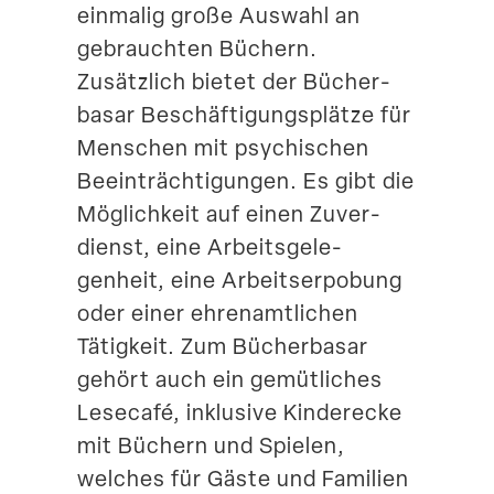
einmalig große Auswahl an
Suche
gebrauchten Büchern.
Zusätzlich bietet der Bücher­
basar Beschäf­ti­gungs­plätze für
Menschen mit psychi­schen
Beein­träch­ti­gungen. Es gibt die
Möglichkeit auf einen Zuver­
dienst, eine Arbeits­ge­le­
genheit, eine Arbeits­er­pobung
oder einer ehren­amt­lichen
Tätigkeit. Zum Bücher­basar
gehört auch ein gemüt­liches
Lesecafé, inklusive Kinderecke
mit Büchern und Spielen,
welches für Gäste und Familien