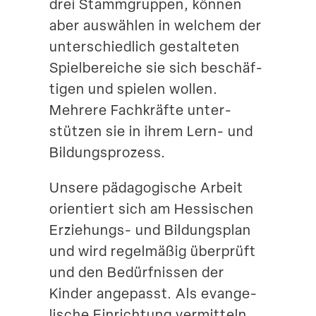
drei Stamm­gruppen, können
aber auswählen in welchem der
unter­schiedlich gestal­teten
Spiel­be­reiche sie sich beschäf­
tigen und spielen wollen.
Mehrere Fachkräfte unter­
stützen sie in ihrem Lern- und
Bildungsprozess.
Unsere pädago­gische Arbeit
orien­tiert sich am Hessi­schen
Erziehungs- und Bildungsplan
und wird regel­mäßig überprüft
und den Bedürf­nissen der
Kinder angepasst. Als evange­
lische Einrichtung vermitteln