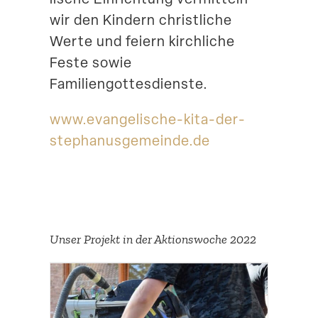
wir den Kindern christ­liche
Werte und feiern kirch­liche
Feste sowie
Familiengottesdienste.
www​.evange​lische​-kita​-der​-
stepha​nus​ge​meinde​.de
Unser Projekt in der Aktions­woche 2022