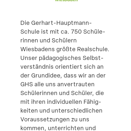
Suche
Die Gerhart-Hauptmann-
Schule ist mit ca. 750 Schüle­
rinnen und Schülern
Wiesbadens größte Realschule.
Unser pädago­gi­sches Selbst­
ver­ständnis orien­tiert sich an
der Grundidee, dass wir an der
GHS alle uns anver­trauten
Schüle­rinnen und Schüler, die
mit ihren indivi­du­ellen Fähig­
keiten und unter­schied­lichen
Voraus­set­zungen zu uns
kommen, unter­richten und