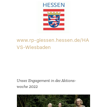
Suche
www​.rp​-giessen​.hessen​.de/​H​A​
V​S​-​W​i​e​s​baden
Unser Engagement in der Aktions­
woche 2022