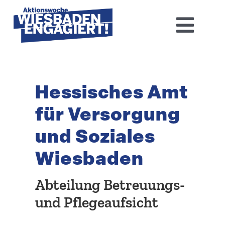
Skip
to
Toggl
content
Navig
Home
Hessi­sches Amt
Aktions­woche 2026
für Versorgung
Basis-Infos
und Soziales
Dokumen­tation 2025
Wiesbaden
Aktuelles
Abteilung Betreuungs-
und Pflegeaufsicht
Kontakt