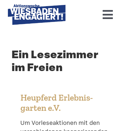
Skip
to
Toggl
content
Navig
Home
Ein Lesezimmer
Aktions­woche 2026
im Freien
Basis-Infos
Dokumen­tation 2025
Heupferd Erleb­nis­
Aktuelles
garten e.V.
Kontakt
Um Vorle­se­ak­tionen mit den