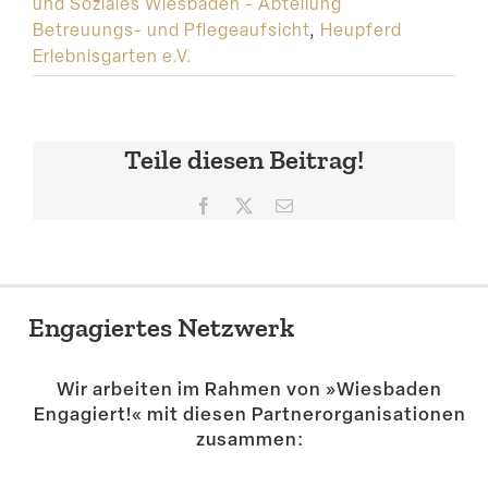
und Soziales Wiesbaden - Abteilung
Betreuungs- und Pflegeaufsicht
,
Heupferd
Erlebnisgarten e.V.
Teile diesen Beitrag!
Facebook
X
E-
Mail
Engagiertes Netzwerk
Wir arbeiten im Rahmen von »Wiesbaden
Engagiert!« mit diesen Partner­or­ga­ni­sa­tionen
zusammen: