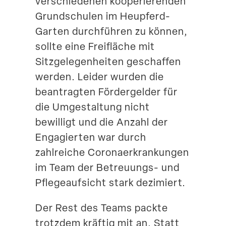
verschie­denen koope­rie­renden
Suche
Grund­schulen im Heupferd-
Garten durch­führen zu können,
sollte eine Freifläche mit
Sitzge­le­gen­heiten geschaffen
werden. Leider wurden die
beantragten Förder­gelder für
die Umgestaltung nicht
bewilligt und die Anzahl der
Engagierten war durch
zahlreiche Corona­er­kran­kungen
im Team der Betreuungs- und
Pflege­auf­sicht stark dezimiert.
Der Rest des Teams packte
trotzdem kräftig mit an. Statt