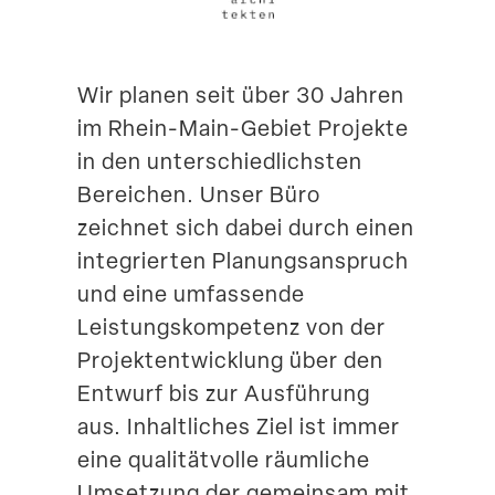
Suche
Wir planen seit über 30 Jahren
im Rhein-Main-Gebiet Projekte
in den unter­schied­lichsten
Bereichen. Unser Büro
zeichnet sich dabei durch einen
integrierten Planungs­an­spruch
und eine umfas­sende
Leistungs­kom­petenz von der
Projekt­ent­wicklung über den
Entwurf bis zur Ausführung
aus. Inhalt­liches Ziel ist immer
eine quali­tät­volle räumliche
Umsetzung der gemeinsam mit