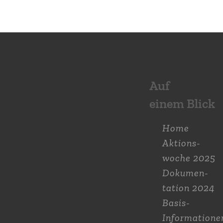
Auf
einem Blick
Home
Aktions­
woche 2025
Dokumen­
tation 2024
Basis-
Informatione