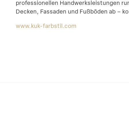
profes­sio­nellen Handwerks­leis­tungen 
Decken, Fassaden und Fußböden ab – ko
www​.kuk​-farbstil​.com