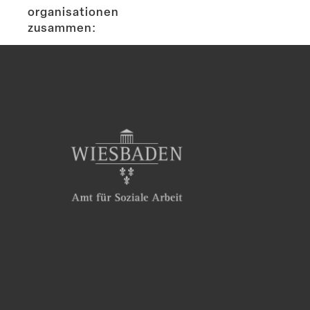
or­ga­ni­sa­tionen
zusammen: