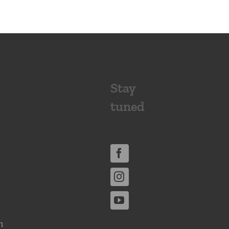
Stay
tuned
n