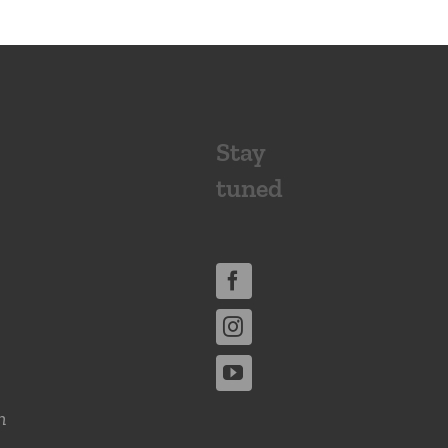
Stay
tuned
n