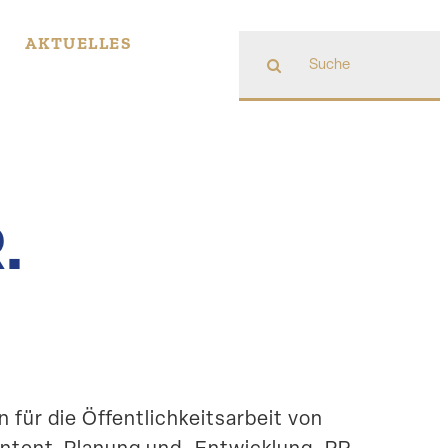
Suche
AKTUELLES
nach:
.
 für die Öffent­lich­keits­arbeit von
ntent-Planung und ‑Entwicklung, PR-