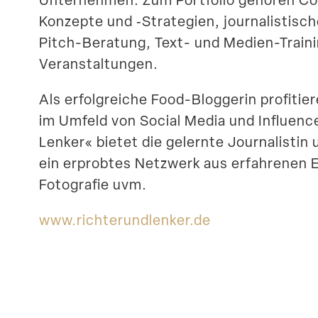
Konzepte und ‑Strategien, journa­lis­ti­sch
Pitch-Beratung, Text- und Medien-Train
Veranstaltungen.
Als erfolg­reiche Food-Bloggerin profi­t
im Umfeld von Social Media und Influenc
Lenker« bietet die gelernte Journa­list
ein erprobtes Netzwerk aus erfah­renen E
Fotografie uvm.
www​.richte​r​und​lenker​.de