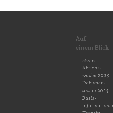
Auf
einem Blick
Home
Aktions­
woche 2025
Dokumen­
tation 2024
Basis-
Informatione
Kontakt