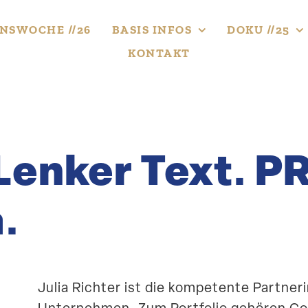
NS­WOCHE //26
BASIS INFOS
DOKU //25
KONTAKT
Lenker Text. PR
.
Julia Richter ist die kompe­tente Partnerin
Unter­nehmen. Zum Portfolio gehören Co