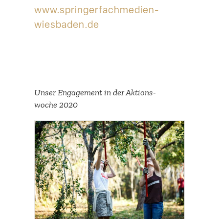
www​.sprin​ger​fach​medien​-
wiesbaden​.de
Unser Engagement in der Aktions­
woche 2020