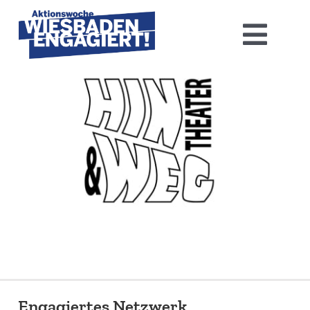
Skip
to
Toggl
content
Navig
Home
Aktions­woche 2026
Basis-Infos
Dokumen­tation 2025
Aktuelles
Kontakt
Engagiertes Netzwerk