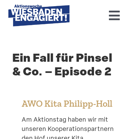
Skip
to
Toggl
content
Navig
Home
Ein Fall für Pinsel
Aktions­woche 2026
& Co. – Episode 2
Basis-Infos
Dokumen­tation 2025
AWO Kita Philipp-Holl
Aktuelles
Am Aktionstag haben wir mit
unseren Koope­ra­ti­ons­partnern
Kontakt
den Hof unserer Kita