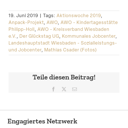
19. Juni 2019
|
Tags:
Aktionswoche 2019
,
Anpack-Projekt
,
AWO
,
AWO - Kindertagesstätte
Philipp-Holl
,
AWO - Kreisverband Wiesbaden
e.V.
,
Der Glückstag UG
,
Kommunales Jobcenter
,
Landeshauptstadt Wiesbaden - Sozialleistungs-
und Jobcenter
,
Mathias Csader (Fotos)
Teile diesen Beitrag!
Facebook
X
E-
Mail
Engagiertes Netzwerk