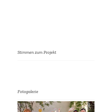
Stimmen zum Projekt
Wir haben uns über die
Zusam­men­arbeit mit
unseren motivierten
Fotoga­lerie
Koope­ra­ti­ons­partnern
sehr gefreut. Die Zusam­
men­arbeit ist uns allen