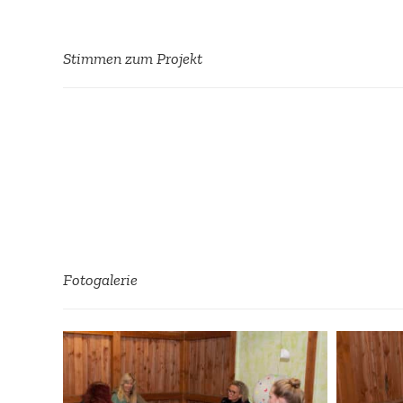
Stimmen zum Projekt
Wir sind beein­druckt von dem großen 
Betei­ligten und den schönen Ergeb­ni
Euch allen!
CASA e.V.
Hajo Köppen,
Fotoga­lerie