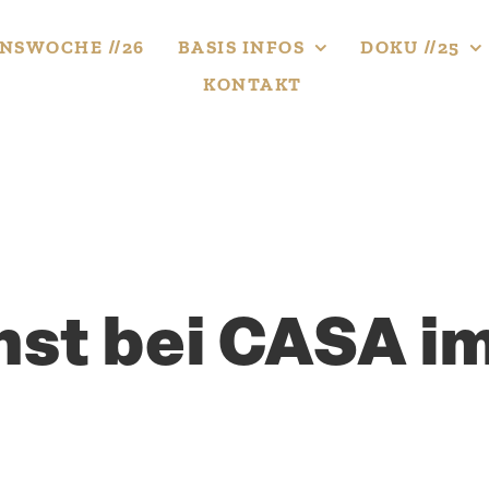
NS­WOCHE //26
BASIS INFOS
DOKU //25
KONTAKT
nst bei CASA i