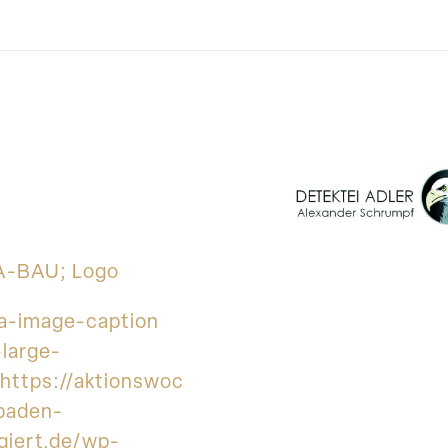
-BAU; Logo
ta-image-caption
-large-
"https://aktionswoche-
baden-
giert.de/wp-