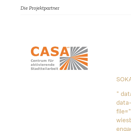
Die Projekt­partner
SOKA
" da
data
file=
wies
enga