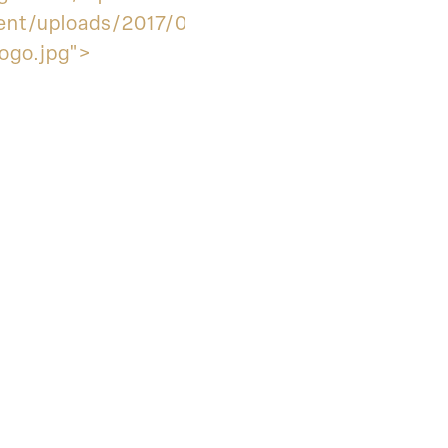
ent/uploads/2017/09/soka-
logo.jpg">