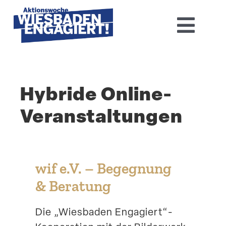
Skip
to
Toggl
content
Navig
Home
Hybride Online-
Aktions­woche 2026
Veranstaltungen
Basis-Infos
Dokumen­tation 2025
wif e.V. – Begegnung
Aktuelles
& Beratung
Kontakt
Die „Wiesbaden Engagiert“-