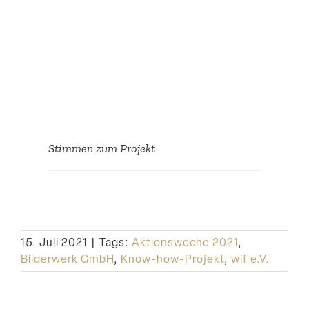
Stimmen zum Projekt
Dank dieser Aktion und
unserer Koope­ration mit
15. Juli 2021
|
Tags:
Aktionswoche 2021
,
Bilderwerk GmbH haben
Bilderwerk GmbH
,
Know-how-Projekt
,
wif e.V.
wir unseren Verein und
unsere Angebote digita­li­
siert und uns einiges an