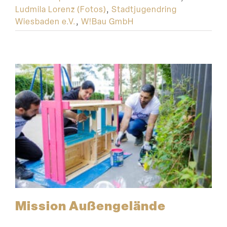
Ludmila Lorenz (Fotos)
,
Stadtjugendring
Wiesbaden e.V.
,
W!Bau GmbH
Mission Außen­ge­lände