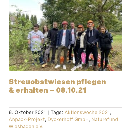
Streu­obst­wiesen pflegen
& erhalten – 08.10.21
8. Oktober 2021
|
Tags:
Aktionswoche 2021
,
Anpack-Projekt
,
Dyckerhoff GmbH
,
Naturefund
Wiesbaden e.V.