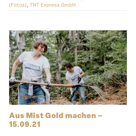
(Fotos)
,
TNT Express GmbH
Aus Mist Gold machen –
15.09.21