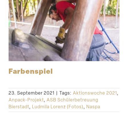
Farben­spiel
23. September 2021
|
Tags:
Aktionswoche 2021
,
Anpack-Projekt
,
ASB Schülerbetreuung
Bierstadt
,
Ludmila Lorenz (Fotos)
,
Naspa