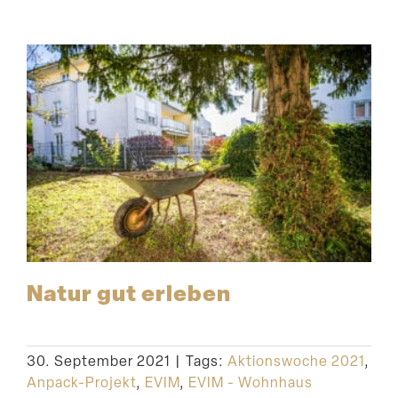
Natur gut erleben
30. September 2021
|
Tags:
Aktionswoche 2021
,
Anpack-Projekt
,
EVIM
,
EVIM - Wohnhaus