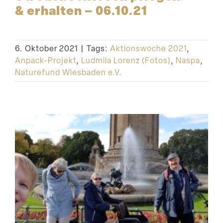
& erhalten – 06.10.21
6. Oktober 2021
|
Tags:
Aktionswoche 2021
,
Anpack-Projekt
,
Ludmila Lorenz (Fotos)
,
Naspa
,
Naturefund Wiesbaden e.V.