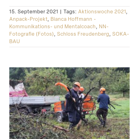
15. September 2021
|
Tags:
Aktionswoche 2021
,
Anpack-Projekt
,
Bianca Hoffmann -
Kommunikations- und Mentalcoach
,
NN-
Fotografie (Fotos)
,
Schloss Freudenberg
,
SOKA-
BAU