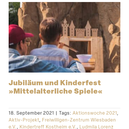
Jubiläum und Kinderfest
»Mittel­al­ter­liche Spiele«
18. September 2021
|
Tags:
Aktionswoche 2021
,
Aktiv-Projekt
,
Freiwilligen-Zentrum Wiesbaden
e.V.
,
Kindertreff Kostheim e.V.
,
Ludmila Lorenz