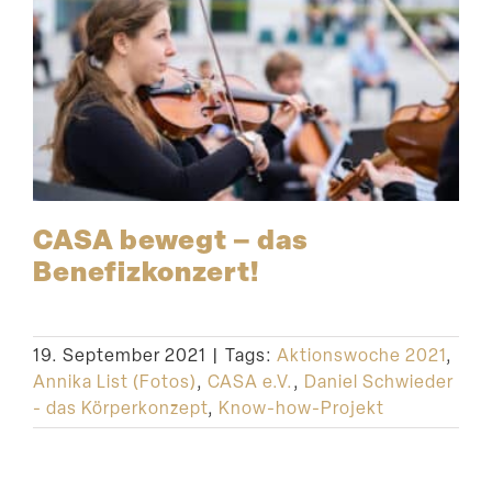
CASA bewegt – das
Benefizkonzert!
19. September 2021
|
Tags:
Aktionswoche 2021
,
Annika List (Fotos)
,
CASA e.V.
,
Daniel Schwieder
- das Körperkonzept
,
Know-how-Projekt