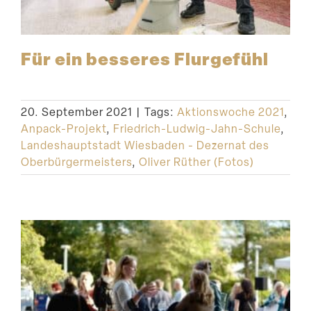
Für ein besseres Flurgefühl
20. September 2021
|
Tags:
Aktionswoche 2021
,
Anpack-Projekt
,
Friedrich-Ludwig-Jahn-Schule
,
Landeshauptstadt Wiesbaden - Dezernat des
Oberbürgermeisters
,
Oliver Rüther (Fotos)