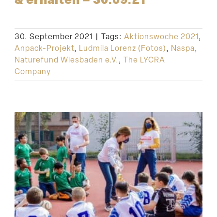
30. September 2021
|
Tags:
Aktionswoche 2021
,
Anpack-Projekt
,
Ludmila Lorenz (Fotos)
,
Naspa
,
Naturefund Wiesbaden e.V.
,
The LYCRA
Company