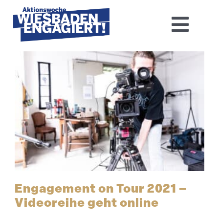
Skip
to
Toggl
content
Navig
Home
Aktions­woche 2026
Basis-Infos
Dokumen­tation 2025
Aktuelles
Engagement on Tour 2021 –
Videoreihe geht online
Kontakt