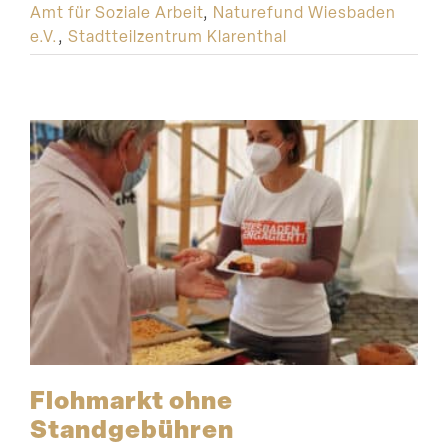
Amt für Soziale Arbeit
,
Naturefund Wiesbaden
e.V.
,
Stadtteilzentrum Klarenthal
Flohmarkt ohne
Standgebühren