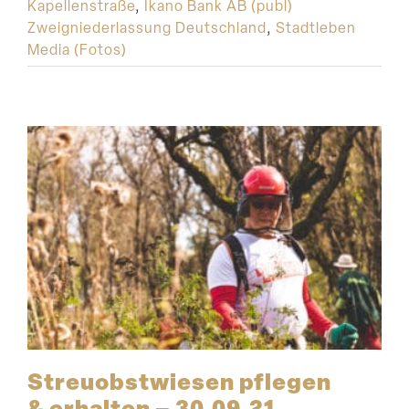
Kapellenstraße
,
Ikano Bank AB (publ)
Zweigniederlassung Deutschland
,
Stadtleben
Media (Fotos)
Streu­obst­wiesen pflegen
& erhalten – 30.09.21