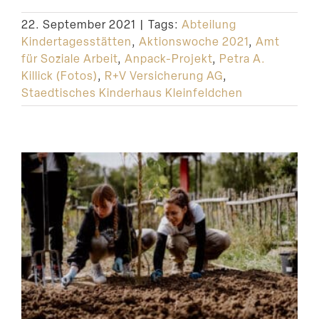
22. September 2021
|
Tags:
Abteilung
Kindertagesstätten
,
Aktionswoche 2021
,
Amt
für Soziale Arbeit
,
Anpack-Projekt
,
Petra A.
Killick (Fotos)
,
R+V Versicherung AG
,
Staedtisches Kinderhaus Kleinfeldchen