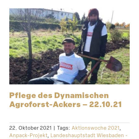
Pflege des Dynami­schen
Agroforst-Ackers – 22.10.21
22. Oktober 2021
|
Tags:
Aktionswoche 2021
,
Anpack-Projekt
,
Landeshauptstadt Wiesbaden -