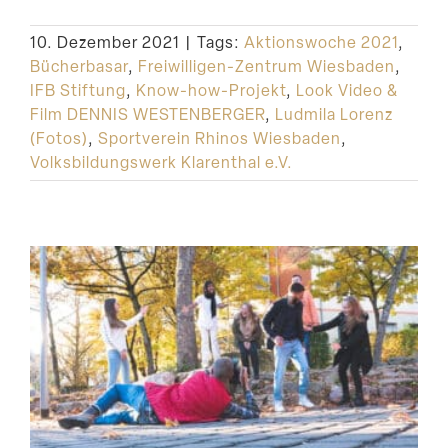
Suche
10. Dezember 2021
|
Tags:
Aktionswoche 2021
,
Bücherbasar
,
Freiwilligen-Zentrum Wiesbaden
,
IFB Stiftung
,
Know-how-Projekt
,
Look Video &
Film DENNIS WESTENBERGER
,
Ludmila Lorenz
(Fotos)
,
Sportverein Rhinos Wiesbaden
,
Volksbildungswerk Klarenthal e.V.