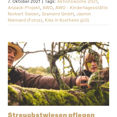
7. Oktober 2021
|
Tags:
Aktionswoche 2021
,
Anpack-Projekt
,
AWO
,
AWO - Kindertagesstätte
Norbert Sieben
,
Gramenz GmbH
,
Jasmin
Niemand (Fotos)
,
Kids in Kostheim gUG
Streu­obst­wiesen pflegen