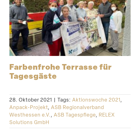
Farben­frohe Terrasse für
Tagesgäste
28. Oktober 2021
|
Tags:
Aktionswoche 2021
,
Anpack-Projekt
,
ASB Regionalverband
Westhessen e.V.
,
ASB Tagespflege
,
RELEX
Solutions GmbH