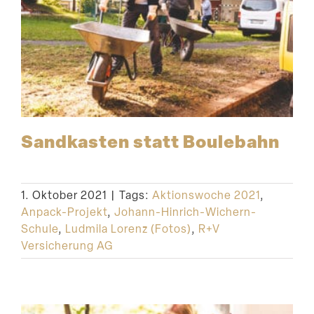
Sandkasten statt Boulebahn
1. Oktober 2021
|
Tags:
Aktionswoche 2021
,
Anpack-Projekt
,
Johann-Hinrich-Wichern-
Schule
,
Ludmila Lorenz (Fotos)
,
R+V
Versicherung AG