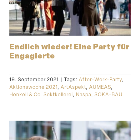
Endlich wieder! Eine Party für
Engagierte
19. September 2021
|
Tags:
After-Work-Party
,
Aktionswoche 2021
,
ArtAspekt
,
AUMEAS
,
Henkell & Co. Sektkellerei
,
Naspa
,
SOKA-BAU