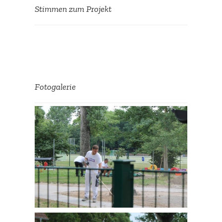
Stimmen zum Projekt
Super Zusam­men­arbeit!!
, Kita
Birgit Christmann
Fotoga­lerie
Amöneburg e.V.