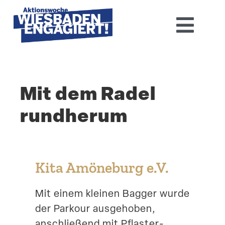
Skip
to
Toggl
content
Navig
Home
Mit dem Radel
Aktions­woche 2026
rundherum
Basis-Infos
Dokumen­tation 2025
Kita Amöneburg e.V.
Aktuelles
Mit einem kleinen Bagger wurde
der Parkour ausge­hoben,
Kontakt
anschließend mit Pflas­ter­