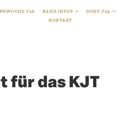
NS­WOCHE //26
BASIS INFOS
DOKU //25
KONTAKT
t für das KJT