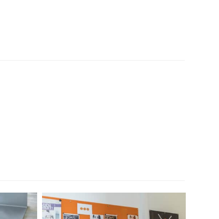
weiten Jahr sind wir mit Begeis­
nder- und Jugend­te­lefon Wiesbaden
Zusam­men­arbeit, inter­es­sante
 Frühstück ;o) Feels goood!
 Kraft und Adel