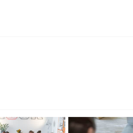
nn’s passt, dann
Auch in unserem z
terung für das Ki
e.V. dabei. Klasse 
te­lefon Wiesbaden
Aufgabe, leckeres
,
Chris Adelhütte