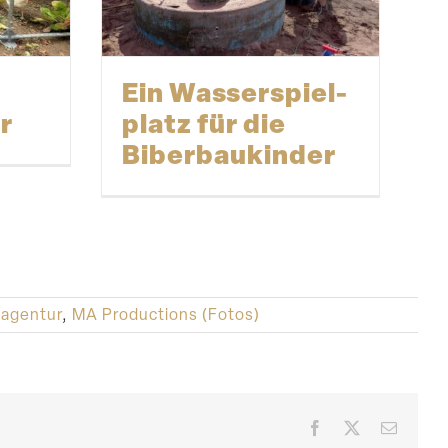
Ein Wasser­spiel­
r
platz für die
Biberbaukinder
eagentur
,
MA Productions (Fotos)
Facebook
X
E-
Mail