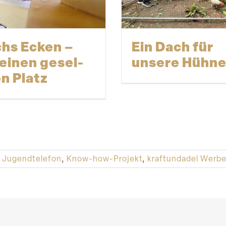
hs Ecken –
Ein Dach für
 einen gesel­
unsere Hühne
en Platz
d Jugendtelefon
,
Know-how-Projekt
,
kraftundadel Werb