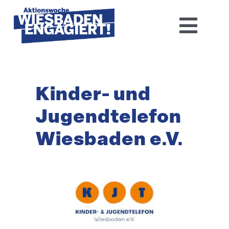
Skip
to
Toggl
content
Navig
Home
Kinder- und
Aktions­woche 2026
Jugend­te­lefon
Basis-Infos
Wiesbaden e.V.
Dokumen­tation 2025
Aktuelles
Kontakt