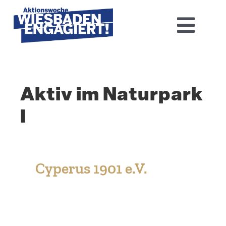
Skip
to
Toggl
content
Navig
Home
Aktiv im Naturpark
Aktions­woche 2026
I
Basis-Infos
Dokumen­tation 2025
Cyperus 1901 e.V.
Aktuelles
Kontakt