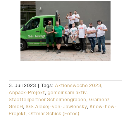
3. Juli 2023
|
Tags:
Aktionswoche 2023
,
Anpack-Projekt
,
gemeinsam aktiv.
Stadtteilpartner Schelmengraben
,
Gramenz
GmbH
,
IGS Alexej-von-Jawlensky
,
Know-how-
Projekt
,
Ottmar Schick (Fotos)