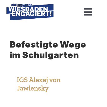
Skip
to
Toggl
content
Navig
Home
Befes­tigte Wege
Aktions­woche 2026
im Schulgarten
Basis-Infos
Dokumen­tation 2025
IGS Alexej von
Aktuelles
Jawlensky
Kontakt