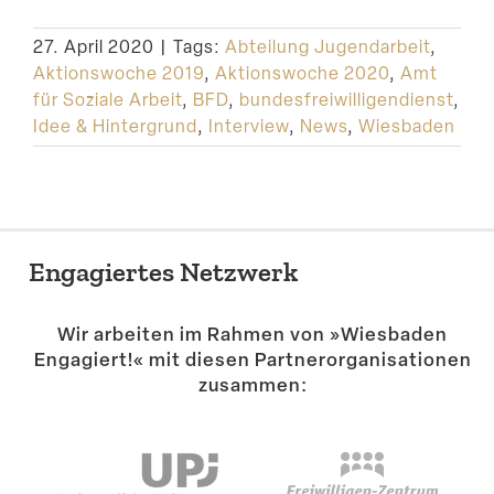
Suche
27. April 2020
|
Tags:
Abteilung Jugendarbeit
,
Aktionswoche 2019
,
Aktionswoche 2020
,
Amt
für Soziale Arbeit
,
BFD
,
bundesfreiwilligendienst
,
Idee & Hintergrund
,
Interview
,
News
,
Wiesbaden
Engagiertes Netzwerk
Wir arbeiten im Rahmen von »Wiesbaden
Engagiert!« mit diesen Partner­or­ga­ni­sa­tionen
zusammen: