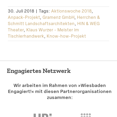
Suche
30. Juli 2018
|
Tags:
Aktionswoche 2018
,
Anpack-Projekt
,
Gramenz GmbH
,
Herrchen &
Schmitt Landschaftsarchitekten
,
HIN & WEG
Theater
,
Klaus Wurzer - Meister im
Tischlerhandwerk
,
Know-how-Projekt
Engagiertes Netzwerk
Wir arbeiten im Rahmen von »Wiesbaden
Engagiert!« mit diesen Partner­or­ga­ni­sa­tionen
zusammen: