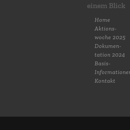
einem Blick
Home
Aktions­
woche 2025
Dokumen­
tation 2024
Basis-
Informatione
Kontakt