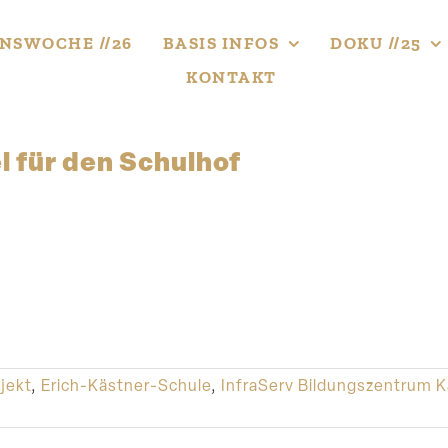
NS­WOCHE //26
BASIS INFOS
DOKU //25
KONTAKT
 für den Schulhof
jekt
,
Erich-Kästner-Schule
,
InfraServ Bildungszentrum K