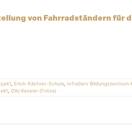
ellung von Fahrrad­ständern für d
ojekt
,
Erich-Kästner-Schule
,
InfraServ Bildungszentrum K
ekt
,
Ollo Kessler (Fotos)