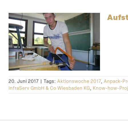
Aufst
20. Juni 2017
|
Tags:
Aktionswoche 2017
,
Anpack-Pr
InfraServ GmbH & Co Wiesbaden KG
,
Know-how-Proj