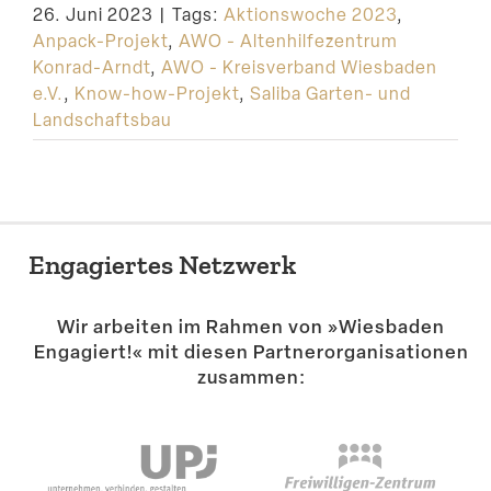
26. Juni 2023
|
Tags:
Aktionswoche 2023
,
Suche
Anpack-Projekt
,
AWO - Altenhilfezentrum
Konrad-Arndt
,
AWO - Kreisverband Wiesbaden
e.V.
,
Know-how-Projekt
,
Saliba Garten- und
Landschaftsbau
Engagiertes Netzwerk
Wir arbeiten im Rahmen von »Wiesbaden
Engagiert!« mit diesen Partner­or­ga­ni­sa­tionen
zusammen: