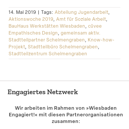
Suche
14. Mai 2019
|
Tags:
Abteilung Jugendarbeit
,
Aktionswoche 2019
,
Amt für Soziale Arbeit
,
BauHaus Werkstätten Wiesbaden
,
cüvee
Empathisches Design
,
gemeinsam aktiv.
Stadtteilpartner Schelmengraben
,
Know-how-
Projekt
,
Stadtteilbüro Schelmengraben
,
Stadtteilzentrum Schelmengraben
Engagiertes Netzwerk
Wir arbeiten im Rahmen von »Wiesbaden
Engagiert!« mit diesen Partner­or­ga­ni­sa­tionen
zusammen: