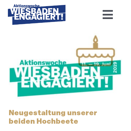
Skip
to
Toggl
content
Navig
Home
Aktions­woche 2026
Basis-Infos
Dokumen­tation 2025
Aktuelles
Neuge­staltung unserer
beiden Hochbeete
Kontakt