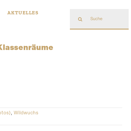
Suche
AKTUELLES
nach:
Klassenräume
otos)
,
Wildwuchs