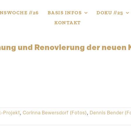
NS­WOCHE //26
BASIS INFOS
DOKU //25
KONTAKT
ung und Renovierung der neuen 
-Projekt
,
Corinna Bewersdorf (Fotos)
,
Dennis Bender (F