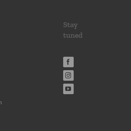
Stay
tuned
n