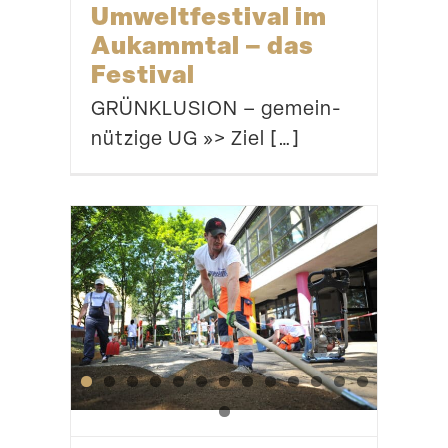
Umwelt­fes­tival im
Aukammtal – das
Festival
GRÜNKLUSION – gemein­
nützige UG »> Ziel […]