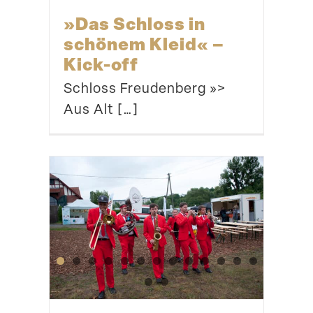
»Das Schloss in
schönem Kleid« –
Kick-off
Schloss Freudenberg »>
Aus Alt […]