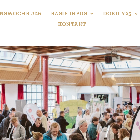
NS­WOCHE //26
BASIS INFOS
DOKU //25
KONTAKT