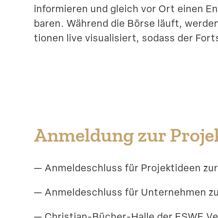
infor­mieren und gleich vor Ort einen E
baren. Während die Börse läuft, werden
tionen live visua­li­siert, sodass der Fo
Anmeldung zur Projek
— Anmel­de­schluss für Projekt­ideen zu
— Anmel­de­schluss für Unter­nehmen z
— Christian-Bücher-Halle der ESWE Ver