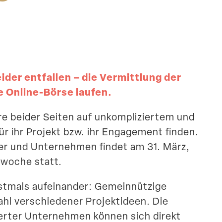
ider entfallen – die Vermittlung der
ie Online-Börse laufen.
e beider Seiten auf unkom­pli­ziertem und
r ihr Projekt bzw. ihr Engagement finden.
eter und Unter­nehmen findet am 31. März,
­woche statt.
tmals aufein­ander: Gemein­nützige
ahl verschie­dener Projekt­ideen. Die
sierter Unter­nehmen können sich direkt