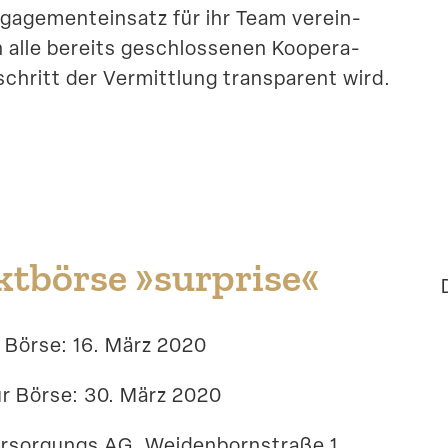
ngage­ment­einsatz für ihr Team verein­
 alle bereits geschlos­senen Koope­ra­
rtschritt der Vermittlung trans­parent wird.
t­börse »surprise«
r Börse: 16. März 2020
ur Börse: 30. März 2020
sor­gungs AG, Weiden­born­straße 1,