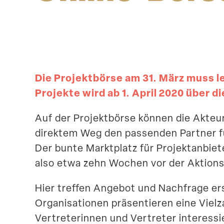
Die Projekt­börse am 31. März muss le
Projekte wird ab 1. April 2020 über d
Auf der Projekt­börse können die Akteur
direktem Weg den passenden Partner fü
Der bunte Markt­platz für Projekt­an­bi
also etwa zehn Wochen vor der Aktions
Hier treffen Angebot und Nachfrage ers
Organi­sa­tionen präsen­tieren eine Vielz
Vertre­te­rinnen und Vertreter inter­es­