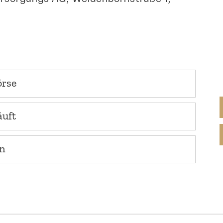
örse
äuft
on