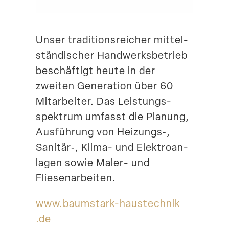
Suche
Unser tradi­ti­ons­reicher mittel­
stän­di­scher Handwerks­be­trieb
beschäftigt heute in der
zweiten Generation über 60
Mitar­beiter. Das Leistungs­
spektrum umfasst die Planung,
Ausführung von Heizungs‑,
Sanitär‑, Klima- und Elektro­an­
lagen sowie Maler- und
Fliesenarbeiten.
www​.baumstark​-haustechnik​
.de