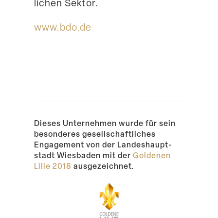
lichen Sektor.
www​.bdo​.de
Dieses Unter­nehmen wurde für sein
beson­deres gesell­schaft­liches
Engagement von der Landes­haupt­
stadt Wiesbaden mit der
Goldenen
Lilie 2018
ausgezeichnet.