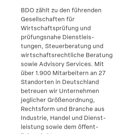
Suche
BDO zählt zu den führenden
Gesell­schaften für
Wirtschafts­prüfung und
prüfungsnahe Dienst­leis­
tungen, Steuer­be­ratung und
wirtschafts­recht­liche Beratung
sowie Advisory Services. Mit
über 1.900 Mitar­beitern an 27
Stand­orten in Deutschland
betreuen wir Unter­nehmen
jeglicher Größen­ordnung,
Rechtsform und Branche aus
Industrie, Handel und Dienst­
leistung sowie dem öffent­