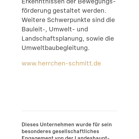
Erkennt­nissen der Bewegungs­
för­derung gestaltet werden.
Weitere Schwer­punkte sind die
Bauleit‑, Umwelt- und
Landschafts­planung, sowie die
Umweltbaubegleitung.
www​.herrchen​-schmitt​.de
Dieses Unter­nehmen wurde für sein
beson­deres gesell­schaft­liches
Engagement von der Landes­haupt­