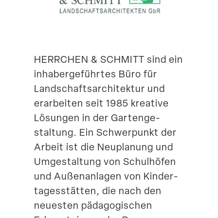
Suche
HERRCHEN & SCHMITT sind ein
inhaber­ge­führtes Büro für
Landschafts­ar­chi­tektur und
erarbeiten seit 1985 kreative
Lösungen in der Garten­ge­
staltung. Ein Schwer­punkt der
Arbeit ist die Neuplanung und
Umgestaltung von Schul­höfen
und Außen­an­lagen von Kinder­
ta­ges­stätten, die nach den
neuesten pädago­gi­schen