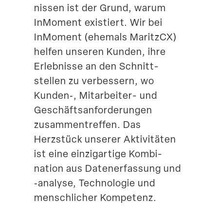
nissen ist der Grund, warum
Suche
InMoment existiert. Wir bei
InMoment (ehemals MaritzCX)
helfen unseren Kunden, ihre
Erleb­nisse an den Schnitt­
stellen zu verbessern, wo
Kunden‑, Mitarbeiter- und
Geschäfts­an­for­de­rungen
zusam­men­treffen. Das
Herzstück unserer Aktivi­täten
ist eine einzig­artige Kombi­
nation aus Daten­er­fassung und
‑analyse, Techno­logie und
mensch­licher Kompetenz.