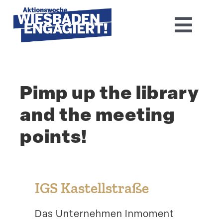
Skip
to
Toggl
content
Navig
Home
Pimp up the library
Aktions­woche 2026
and the meeting
Basis-Infos
points!
Dokumen­tation 2025
Aktuelles
IGS Kastell­straße
Kontakt
Das Unter­nehmen Inmoment