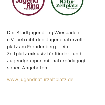
Suche
Der Stadt­ju­gendring Wiesbaden
e.V. betreibt den Jugend­na­tur­zelt­
platz am Freudenberg – ein
Zeltplatz exklusiv für Kinder- und
Jugend­gruppen mit natur­päd­ago­gi­
schen Angeboten.
www​.jugend​na​tur​zelt​platz​.de