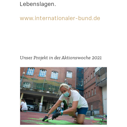
Lebenslagen.
www​.inter​na​tio​naler​-bund​.de
Unser Projekt in der Aktions­woche 2021