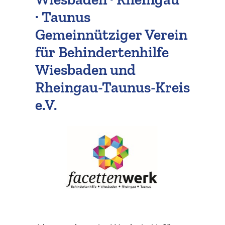
· Taunus
Suche
Gemein­nüt­ziger Verein
für Behin­der­ten­hilfe
Wiesbaden und
Rheingau-Taunus-Kreis
e.V.