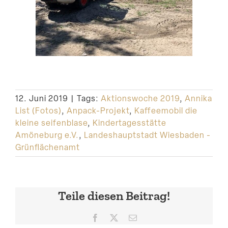
12. Juni 2019
|
Tags:
Aktionswoche 2019
,
Annika
List (Fotos)
,
Anpack-Projekt
,
Kaffeemobil die
kleine seifenblase
,
Kindertagesstätte
Amöneburg e.V.
,
Landeshauptstadt Wiesbaden -
Grünflächenamt
Teile diesen Beitrag!
Facebook
X
E-
Mail