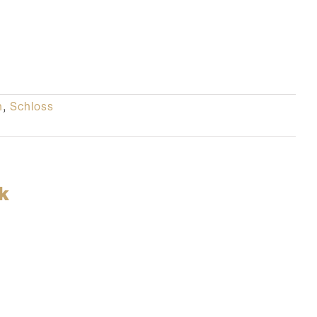
n
,
Schloss
k