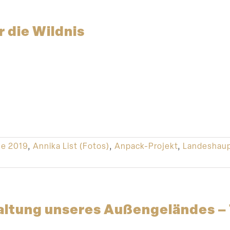
 die Wildnis
e 2019
,
Annika List (Fotos)
,
Anpack-Projekt
,
Landeshaup
ltung unseres Außen­ge­ländes – T