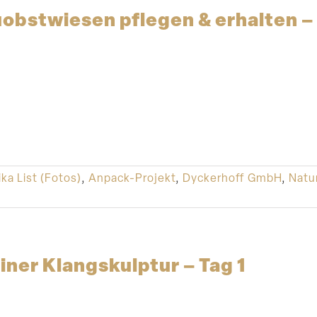
­obst­wiesen pflegen & erhalten 
ka List (Fotos)
,
Anpack-Projekt
,
Dyckerhoff GmbH
,
Natu
iner Klang­skulptur – Tag 1