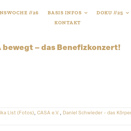
NS­WOCHE //26
BASIS INFOS
DOKU //25
KONTAKT
 bewegt – das Benefizkonzert!
ka List (Fotos)
,
CASA e.V.
,
Daniel Schwieder - das Körpe