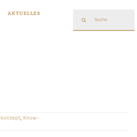
Suche
AKTUELLES
nach:
rkonzept
,
Know-