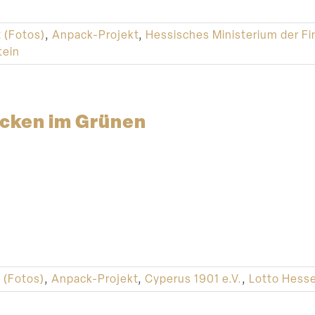
t (Fotos)
,
Anpack-Projekt
,
Hessisches Ministerium der F
tein
cken im Grünen
t (Fotos)
,
Anpack-Projekt
,
Cyperus 1901 e.V.
,
Lotto Hes