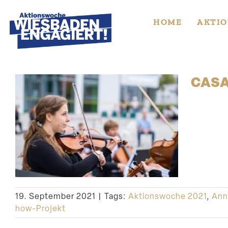
Skip
to
HOME
AKTIO
content
CASA
19. September 2021
|
Tags:
Aktionswoche 2021
,
Anni
how-Projekt