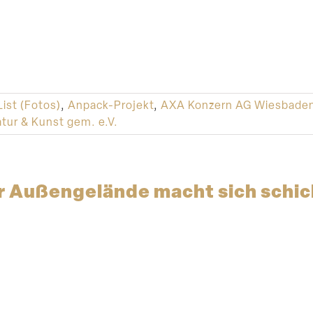
List (Fotos)
,
Anpack-Projekt
,
AXA Konzern AG Wiesbade
tur & Kunst gem. e.V.
 Außen­ge­lände macht sich schic