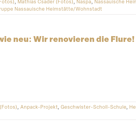
Fotos)
,
Mathias Csader (Fotos)
,
Naspa
,
Nassauische Hei
uppe Nassauische Heimstätte/Wohnstadt
wie neu: Wir renovieren die Flure!
 (Fotos)
,
Anpack-Projekt
,
Geschwister-Scholl-Schule
,
He