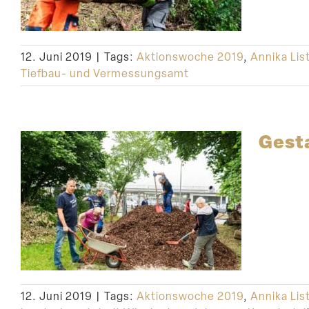
12. Juni 2019
|
Tags:
Aktionswoche 2019
,
Annika Lis
Tiefbau- und Vermessungsamt
Gesta
12. Juni 2019
|
Tags:
Aktionswoche 2019
,
Annika Lis