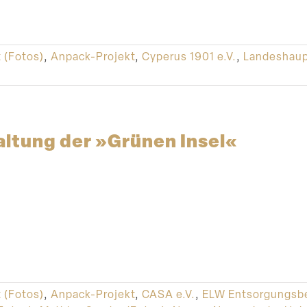
t (Fotos)
,
Anpack-Projekt
,
Cyperus 1901 e.V.
,
Landeshaup
ltung der »Grünen Insel«
t (Fotos)
,
Anpack-Projekt
,
CASA e.V.
,
ELW Entsorgungsbe