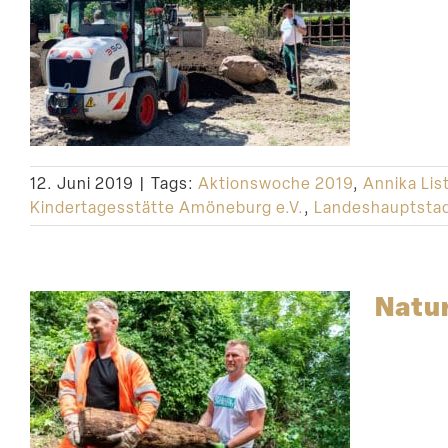
12. Juni 2019
|
Tags:
Aktionswoche 2019
,
Annika Lis
Kindertagesstätte Amöneburg e.V.
,
Landeshauptstad
Natu