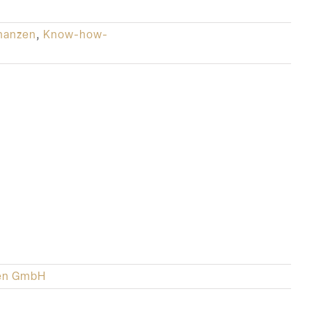
inanzen
,
Know-how-
sen GmbH