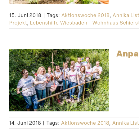
15. Juni 2018
|
Tags:
Aktionswoche 2018
,
Annika Lis
Projekt
,
Lebenshilfe Wiesbaden - Wohnhaus Schiers
Anpa
14. Juni 2018
|
Tags:
Aktionswoche 2018
,
Annika Lis