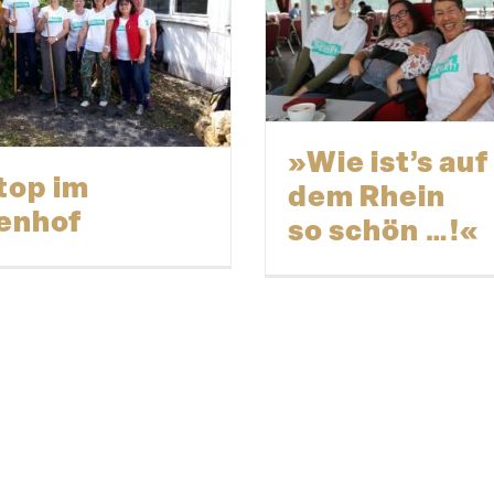
»Wie ist’s auf
top im
dem Rhein
enhof
so schön …!«