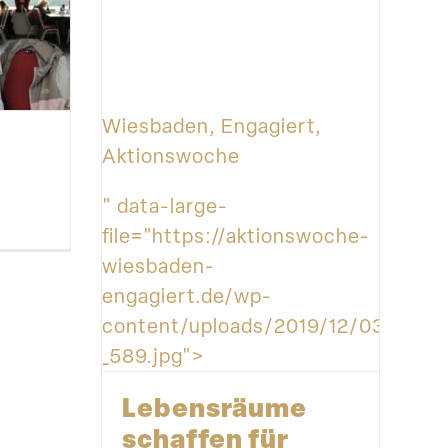
Wiesbaden, Engagiert,
Aktionswoche
" data-large-
file="https://aktionswoche-
wiesbaden-
engagiert.de/wp-
content/uploads/2019/12/030_wea
_589.jpg">
Lebens­räume
schaffen für