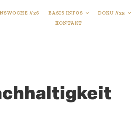
NS­WOCHE //26
BASIS INFOS
DOKU //25
KONTAKT
hhal­tigkeit