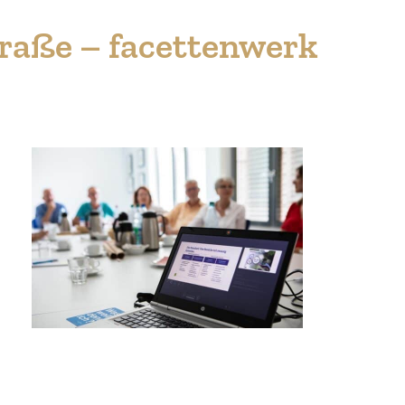
traße –
facet­tenwerk