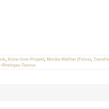
erk
,
Know-how-Projekt
,
Monika Walther (Fotos)
,
Transfo
-Rheingau-Taunus