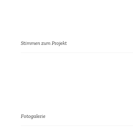
Stimmen zum Projekt
Future matters! Die Zukunft ist die Z
Gegenwart nachfolgt. Die Zukunft wird
beginnt mit jeder Minute. Zukunfts­f
das ist die clevere Nutzung, Stärkung
Fotoga­lerie
denen Elemente und Kultur!
Trans­for­mation zur N
Anke Trischler,