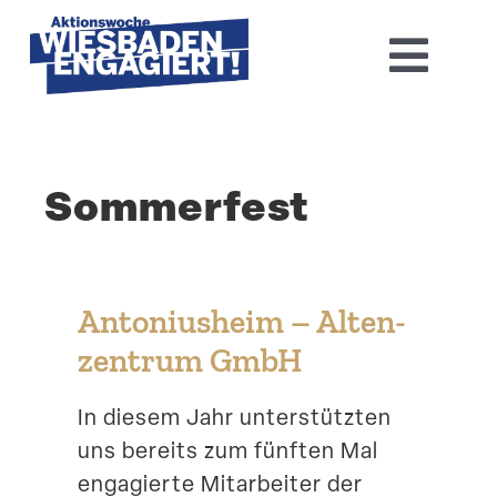
Skip
to
Toggl
content
Navig
Home
Sommerfest
Aktions­woche 2026
Basis-Infos
Antoni­usheim – Alten­
Dokumen­tation 2025
zentrum GmbH
Aktuelles
In diesem Jahr unter­stützten
uns bereits zum fünften Mal
Kontakt
engagierte Mitar­beiter der