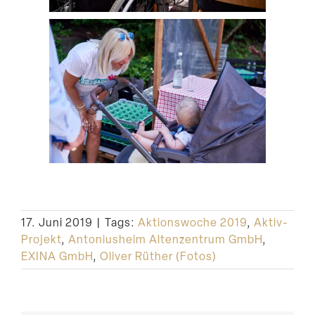
17. Juni 2019
|
Tags:
Aktionswoche 2019
,
Aktiv-
Projekt
,
Antoniusheim Altenzentrum GmbH
,
EXINA GmbH
,
Oliver Rüther (Fotos)