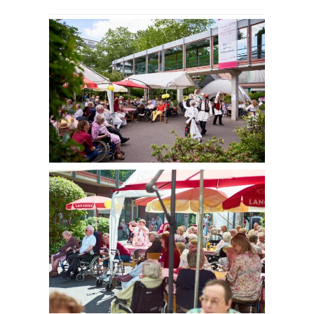
konnte reibungslos und
harmo­nisch verlaufen und
allen Gäste Freude
bereiten.
Petra Krzepek,
Antoniusheim