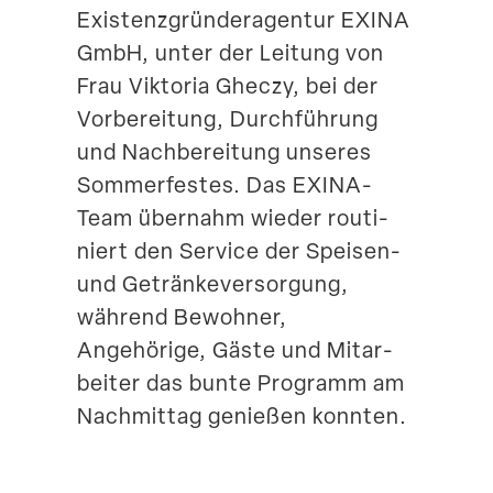
Existenz­grün­der­agentur EXINA
Suche
GmbH, unter der Leitung von
Frau Viktoria Gheczy, bei der
Vorbe­reitung, Durch­führung
und Nachbe­reitung unseres
Sommer­festes. Das EXINA-
Team übernahm wieder routi­
niert den Service der Speisen-
und Geträn­ke­ver­sorgung,
während Bewohner,
Angehörige, Gäste und Mitar­
beiter das bunte Programm am
Nachmittag genießen konnten.