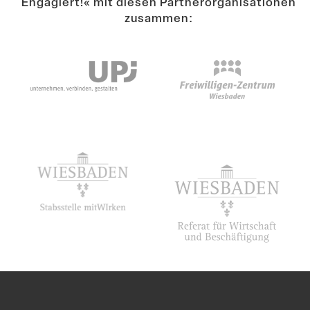
Engagiert!« mit diesen Partner­or­ga­ni­sa­tionen
zusammen: