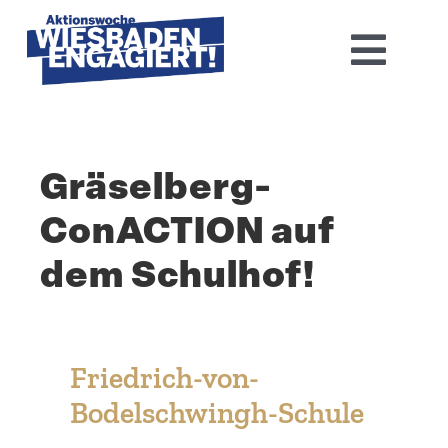
Skip
to
Toggl
content
Navig
Home
Gräselberg-
Aktions­woche 2026
ConACTION auf
Basis-Infos
dem Schulhof!
Dokumen­tation 2025
Aktuelles
Friedrich-von-
Bodelschwingh-Schule
Kontakt