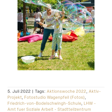
5. Juli 2022
|
Tags:
Aktionswoche 2022
,
Aktiv-
Projekt
,
Fotostudio Wagenpfeil (Fotos)
,
Friedrich-von-Bodelschwingh-Schule
,
LHW -
Amt fuer Soziale Arbeit - Stadtteilzentrum